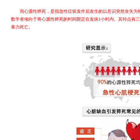
而心源性猝死，是指急性症状发作后发生的以意识突然丧失为特
数学者倾向于将心源性猝死的时间限定在发病1小时内。其特点有
暴力死亡。