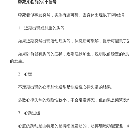
猝死来临前的6个信号
猝死看似事发突然，实则有迹可循。当身体出现以下6种信号，
1、近期出现或加重的胸闷
如果近期突然出现活动后胸闷，休息后可缓解，提示可能患了
如果以前就有胸闷的症状，近期症状加重，说明以前稳定的斑块
的发生。
2、心慌
不定期出现的心率加快通常是快速性心律失常的结果。
多数心律失常的危险性较小，不会引发猝死，但如果是频繁发作
3、心跳过缓
心脏的跳动是由特定的起搏细胞发起的，起搏细胞功能变差，就