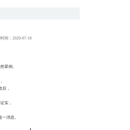
：2020-07-18
突然晕倒。
，
救后，
。
端证实，
。
这一消息。