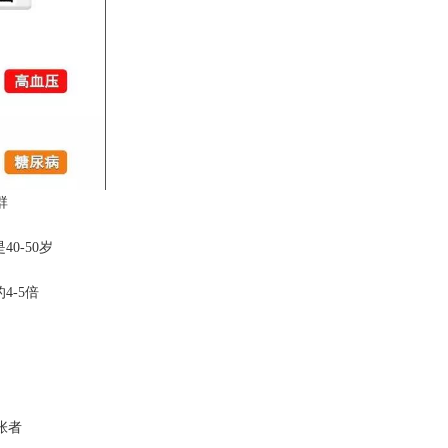
群
-50岁
-5倍
张者