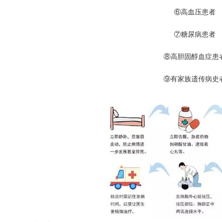
⑥高血压患者
⑦糖尿病患者
⑧高胆固醇血症患
⑨有家族遗传病史