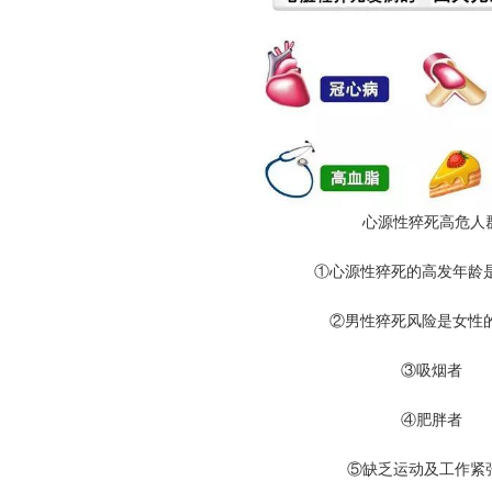
心源性猝死高危人
①心源性猝死的高发年龄是40
②男性猝死风险是女性的4
③吸烟者
④肥胖者
⑤缺乏运动及工作紧